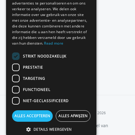
Red teaming
advertenties te personaliseren en om ons
verkeer te analyseren. We delen ook
Basic Scan
informatie over uw gebruik van onze site
met onze advertentie- en analysepartners,
Source code review
die deze kunnen combineren met andere
informatie die u aan hen heeft verstrekt of
die zij hebben verzameld door uw gebruik
van hun diensten.
Read more
Contact
STRIKT NOODZAKELIJK
Pakketten en prijzen
PRESTATIE
Klantreferenties
TARGETING
FUNCTIONEEL
NIET-GECLASSIFICEERD
© 2026
ALLES ACCEPTEREN
ALLES AFWIJZEN
Web Security Scan is een onderdeel van
DETAILS WEERGEVEN