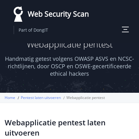
Overslaan
Web Security Scan
en
naar
Toggle
Part of DongIT
de
navigati
Webapplicatie pentest
inhoud
gaan
Handmatig getest volgens OWASP ASVS en NCSC-
richtlijnen, door OSCP en OSWE-gecertificeerde
ethical hackers
Home
Pentest laten uitvoeren
Webapplicatie pentest
Webapplicatie pentest laten
uitvoeren