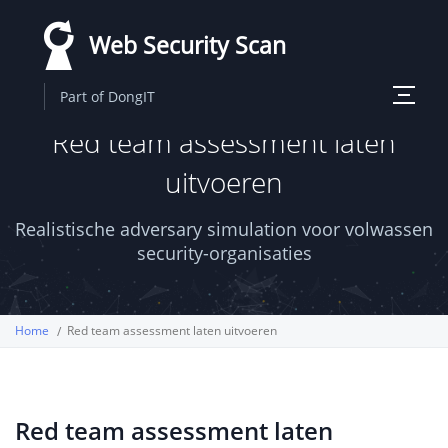
Overslaan
Web Security Scan
en
naar
Toggle
Part of DongIT
de
navigati
Red team assessment laten
inhoud
gaan
uitvoeren
Realistische adversary simulation voor volwassen
security-organisaties
Home
Red team assessment laten uitvoeren
Red team assessment laten