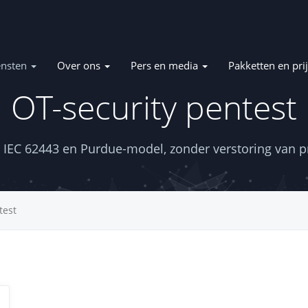
ensten
Over ons
Pers en media
Pakketten en pri
OT-security pentest
on
 IEC 62443 en Purdue-model, zonder verstoring van p
test