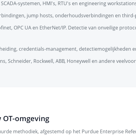
s, SCADA-systemen, HMI's, RTU's en engineering workstations
rbindingen, jump hosts, onderhoudsverbindingen en third-
finet, OPC UA en EtherNet/IP. Detectie van onveilige prot
cheiding, credentials-management, detectiemogelijkheden 
ens, Schneider, Rockwell, ABB, Honeywell en andere veelvoo
uw OT-omgeving
tuurde methodiek, afgestemd op het Purdue Enterprise Refe