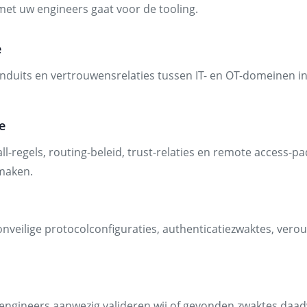
met uw engineers gaat voor de tooling.
e
onduits en vertrouwensrelaties tussen IT- en OT-domeinen i
e
l-regels, routing-beleid, trust-relaties en remote access-pa
maken.
, onveilige protocolconfiguraties, authenticatiezwaktes, ver
engineers aanwezig valideren wij of gevonden zwaktes daadwe