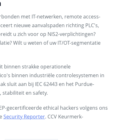
n
erbonden met IT-netwerken, remote access-
uceert nieuwe aanvalspaden richting PLC's,
reidt u zich voor op NIS2-verplichtingen?
tie? Wilt u weten of uw IT/OT-segmentatie
it binnen strakke operationele
ico's binnen industriële controlesystemen in
k sluit aan bij IEC 62443 en het Purdue-
tabiliteit en safety.
-gecertificeerde ethical hackers volgens ons
de
Security Reporter
. CCV Keurmerk-