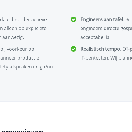
ndaard zonder actieve
Engineers aan tafel
. Bi
n alleen op expliciete
engineers directe gespr
r aanwezig.
acceptabel is.
 bij voorkeur op
Realistisch tempo
. OT-
Wanneer productie
IT-pentesten. Wij plann
fety-afspraken en go/no-
T-omgevingen