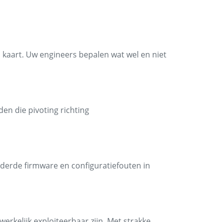
n kaart. Uw engineers bepalen wat wel en niet
den die pivoting richting
ouderde firmware en configuratiefouten in
rkelijk exploiteerbaar zijn. Met strakke