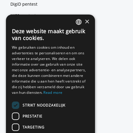
DigiD pentest
NIS2 pentest
×
ISO 27001 pentest
Deze website maakt gebruik
ENGLISH
van cookies.
DUTCH
We gebruiken cookies om inhoud en
Red teaming
advertenties te personaliseren en om ons
verkeer te analyseren. We delen ook
Basic Scan
informatie over uw gebruik van onze site
met onze advertentie- en analysepartners,
Source code review
die deze kunnen combineren met andere
informatie die u aan hen heeft verstrekt of
die zij hebben verzameld door uw gebruik
van hun diensten.
Read more
Contact
STRIKT NOODZAKELIJK
Pakketten en prijzen
PRESTATIE
Klantreferenties
TARGETING