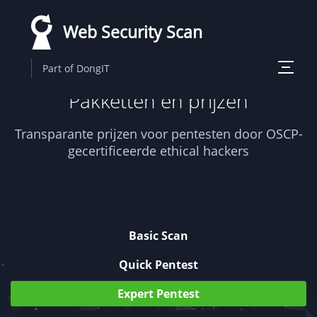
Overslaan
Web Security Scan
en
naar
Toggle
Part of DongIT
de
navigati
Pakketten en prijzen
inhoud
gaan
Transparante prijzen voor pentesten door OSCP-
gecertificeerde ethical hackers
Basic Scan
Quick Pentest
Expert Pentest