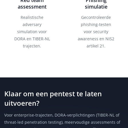
Red team
Phishing
assessment
simulatie
Realistische
Gecontroleerde
adversary
phishing-testen
simulation voor
voor security
DORA en TIBER-NL
awareness en NIS2
trajecten.
artikel 21.
Klaar om een pentest te laten
uitvoeren?
Voor enterprise-trajecten, DORA-verplichtingen (TIBER-NL of
threat-led penetration testing), meervoudige assessments of