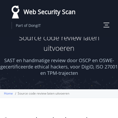
Overslaan
Web Security Scan
en
naar
Toggle
Part of DongIT
de
navigati
Source code review laten
inhoud
gaan
uitvoeren
SAST en handmatige review door OSCP en OSWE-
gecertificeerde ethical hackers, voor DigiD, ISO 27001
en TPM-trajecten
Home
Source code review laten uitvoeren