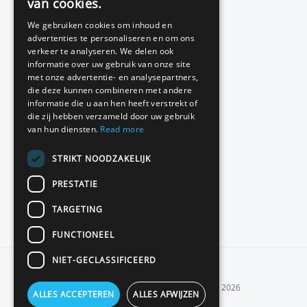
van cookies.
DUTCH
We gebruiken cookies om inhoud en
Red teaming
advertenties te personaliseren en om ons
verkeer te analyseren. We delen ook
Basic Scan
informatie over uw gebruik van onze site
met onze advertentie- en analysepartners,
Source code review
die deze kunnen combineren met andere
informatie die u aan hen heeft verstrekt of
die zij hebben verzameld door uw gebruik
van hun diensten.
Read more
Contact
STRIKT NOODZAKELIJK
Pakketten en prijzen
PRESTATIE
Klantreferenties
TARGETING
FUNCTIONEEL
NIET-GECLASSIFICEERD
© 2026
ALLES ACCEPTEREN
ALLES AFWIJZEN