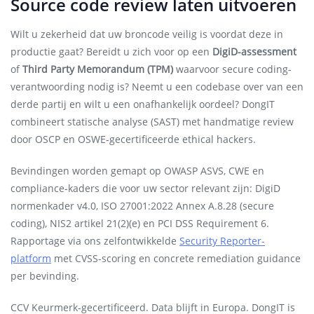
Source code review laten uitvoeren
Wilt u zekerheid dat uw broncode veilig is voordat deze in
productie gaat? Bereidt u zich voor op een
DigiD-assessment
of
Third Party Memorandum (TPM)
waarvoor secure coding-
verantwoording nodig is? Neemt u een codebase over van een
derde partij en wilt u een onafhankelijk oordeel? DongIT
combineert statische analyse (SAST) met handmatige review
door OSCP en OSWE-gecertificeerde ethical hackers.
Bevindingen worden gemapt op OWASP ASVS, CWE en
compliance-kaders die voor uw sector relevant zijn: DigiD
normenkader v4.0, ISO 27001:2022 Annex A.8.28 (secure
coding), NIS2 artikel 21(2)(e) en PCI DSS Requirement 6.
Rapportage via ons zelfontwikkelde
Security Reporter-
platform
met CVSS-scoring en concrete remediation guidance
per bevinding.
CCV Keurmerk-gecertificeerd. Data blijft in Europa. DongIT is