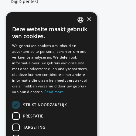
DigiD pentest
NIS2 pentest
×
ISO 27001 pentest
Deze website maakt gebruik
ENGLISH
van cookies.
DUTCH
We gebruiken cookies om inhoud en
Red teaming
advertenties te personaliseren en om ons
verkeer te analyseren. We delen ook
Basic Scan
informatie over uw gebruik van onze site
met onze advertentie- en analysepartners,
Source code review
die deze kunnen combineren met andere
informatie die u aan hen heeft verstrekt of
die zij hebben verzameld door uw gebruik
van hun diensten.
Read more
Contact
STRIKT NOODZAKELIJK
Pakketten en prijzen
PRESTATIE
Klantreferenties
TARGETING